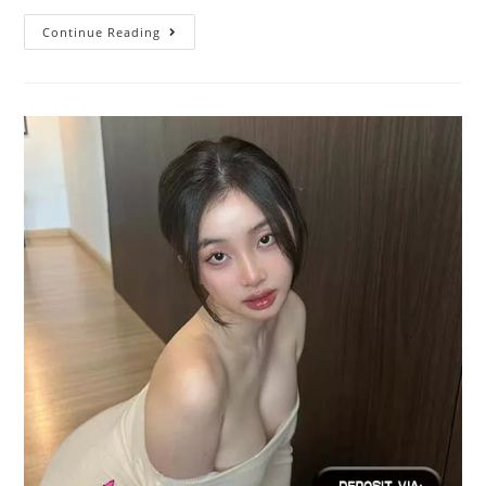
Continue Reading