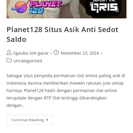
Planet128 Situs Asik Anti Sedot
Saldo
ligaubo slot gacor
November 23, 2024
Uncategorized
Sebagai situs penyedia permainan slot online paling asik di
Indonesia, karena memberikan maxwin ratusan juta setiap
harinya. Planet128 hadir dengan permainan slot online
terupdate dengan RTP Slot tertinggi dibandingkan
dengan…
Continue Reading