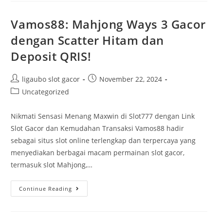
Vamos88: Mahjong Ways 3 Gacor
dengan Scatter Hitam dan
Deposit QRIS!
ligaubo slot gacor
November 22, 2024
Uncategorized
Nikmati Sensasi Menang Maxwin di Slot777 dengan Link
Slot Gacor dan Kemudahan Transaksi Vamos88 hadir
sebagai situs slot online terlengkap dan terpercaya yang
menyediakan berbagai macam permainan slot gacor,
termasuk slot Mahjong,…
Continue Reading