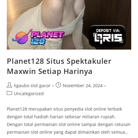
Planet128 Situs Spektakuler
Maxwin Setiap Harinya
ligaubo slot gacor
November 24, 2024
Uncategorized
Planet128 merupakan situs penyedia slot online terbaik
dengan total hadiah harian sebesar miliaran rupiah.
Dengan total permainan slot online sampai dengan ratusan
permainan slot online yang dapat dimainkan oleh semua…